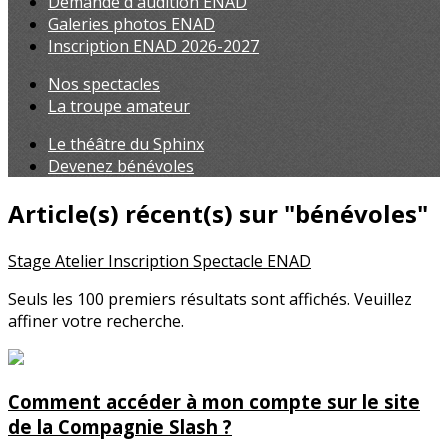
Demande d'audition ENAD
Galeries photos ENAD
Inscription ENAD 2026-2027
Nos spectacles
La troupe amateur
Le théâtre du Sphinx
Devenez bénévoles
Article(s) récent(s) sur "bénévoles"
Stage
Atelier
Inscription
Spectacle
ENAD
Seuls les 100 premiers résultats sont affichés. Veuillez
affiner votre recherche.
Comment accéder à mon compte sur le site
de la Compagnie Slash ?