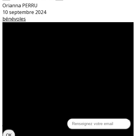
Orianna PERRU
10 septembre 2024
bénévoles
Le théâtre du Sphinx
Découvrir le Sphinx
La billetterie du Sphinx
La compagnie Slash
Soutenez la Compagnie Slash !
Gérez votre profil adhérent
Des questions ?
Contact
FAQ
Politique de confidentialité
Je m'abonne à la newsletter
OK