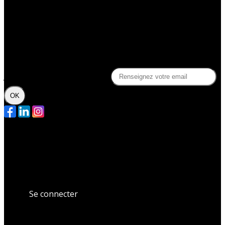
Des questions ?
Contact
FAQ
Politique de confidentialité
Je m'abonne à la newsletter
OK
Plan du site
Licences
Mentions légales
CGUV
Paramétrer vos cookies
Se connecter
Propulsé par AssoConnect, le logiciel des