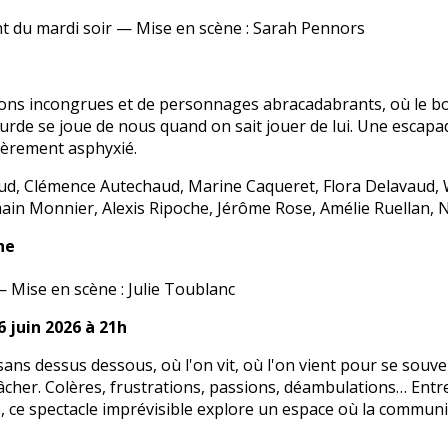
ant du mardi soir — Mise en scène : Sarah Pennors
ons incongrues et de personnages abracadabrants, où le bon 
surde se joue de nous quand on sait jouer de lui. Une escapa
gèrement asphyxié.
aud, Clémence Autechaud, Marine Caqueret, Flora Delavaud, 
ain Monnier, Alexis Ripoche, Jérôme Rose, Amélie Ruellan,
he
 — Mise en scène : Julie Toublanc
6 juin 2026 à 21h
ns dessus dessous, où l'on vit, où l'on vient pour se souven
cher. Colères, frustrations, passions, déambulations… Entre 
e, ce spectacle imprévisible explore un espace où la communi