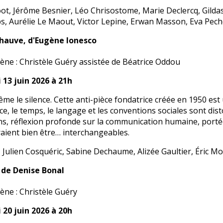
t, Jérôme Besnier, Léo Chrisostome, Marie Declercq, Gildas E
, Aurélie Le Maout, Victor Lepine, Erwan Masson, Eva Pecho
hauve, d'Eugène Ionesco
cène : Christèle Guéry assistée de Béatrice Oddou
 13 juin 2026 à 21h
ême le silence. Cette anti-pièce fondatrice créée en 1950 es
ce, le temps, le langage et les conventions sociales sont dis
s, réflexion profonde sur la communication humaine, portée
ient bien être… interchangeables.
, Julien Cosquéric, Sabine Dechaume, Alizée Gaultier, Éric Mo
 de Denise Bonal
ène : Christèle Guéry
 20 juin 2026 à 20h