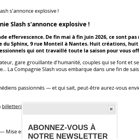
nie Slash s'annonce explosive !
de effervescence. De fin mai à fin juin 2026, ce sont pas
 du Sphinx, 9 rue Monteil à Nantes. Huit créations, huit
ionnels qui ont travaillé toute la saison pour vous off
ateur, gare grouillante d'humanité, couples qui se font et se
ène… La Compagnie Slash vous embarque dans une fin de sais
iens passionnés — et qui sait, peut-être aurez-vous envie 
a
billetterie du Sphinx
ABONNEZ-VOUS À
 — Mise en scène : Christèle Guéry
NOTRE NEWSLETTER