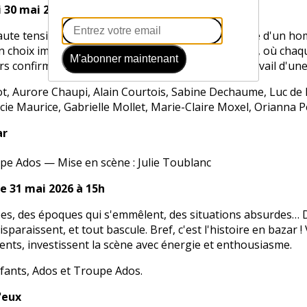
 30 mai 2026 à 21h
aute tension. Quand de votre décision dépend la vie d'un 
un choix impossible dans un spectacle tendu, habité, où chaq
M'abonner maintenant
 confirmés et semi-professionnels, livre ici un travail d'une
ot, Aurore Chaupi, Alain Courtois, Sabine Dechaume, Luc de 
e Maurice, Gabrielle Mollet, Marie-Claire Moxel, Orianna Pe
ar
upe Ados — Mise en scène : Julie Toublanc
e 31 mai 2026 à 15h
es, des époques qui s'emmêlent, des situations absurdes… D
isparaissent, et tout bascule. Bref, c'est l'histoire en bazar
ents, investissent la scène avec énergie et enthousiasme.
fants, Ados et Troupe Ados.
'eux