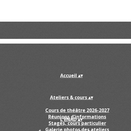
Accueil
▴
▾
Ateliers & cours
▴
▾
Cours de théâtre 2026-2027
Réunions d'informations
L'ENAD
▴
▾
Stages, cours particulier
Galerie photos des ateliers