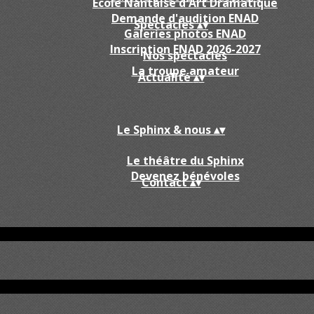
École Nantaise d'Art Dramatique
Demande d'audition ENAD
Spectacles
▴
▾
Galeries photos ENAD
Inscription ENAD 2026-2027
Nos spectacles
La troupe amateur
Actualité
▴
▾
Le Sphinx & nous
▴
▾
Le théâtre du Sphinx
Devenez bénévoles
Contact
▴
▾