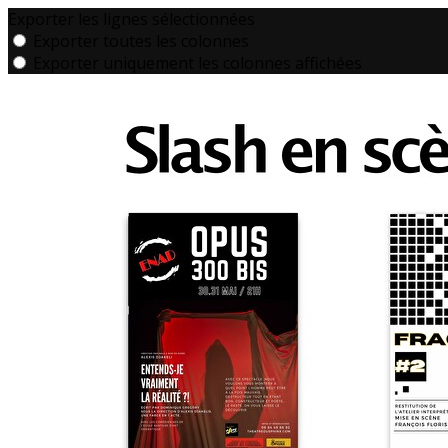
Exporter les lignes sélectionnées
Exporter toutes les colonnes
Exporter uniquement les colonnes affichées