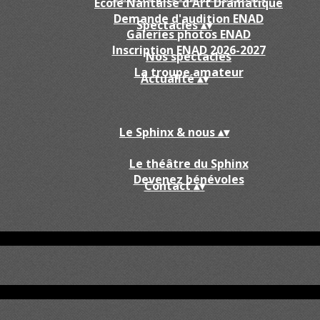
École Nantaise d'Art Dramatique
Demande d'audition ENAD
Spectacles
▴
▾
Galeries photos ENAD
Inscription ENAD 2026-2027
Nos spectacles
La troupe amateur
Actualité
▴
▾
Le Sphinx & nous
▴
▾
Le théâtre du Sphinx
Devenez bénévoles
Contact
▴
▾