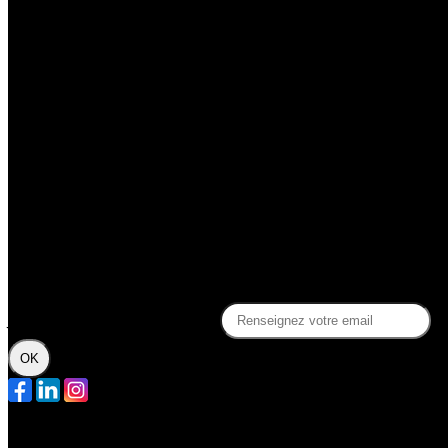
Découvrir le Sphinx
La billetterie du Sphinx
La compagnie Slash
Soutenez la Compagnie Slash !
Gérez votre profil adhérent
Des questions ?
Contact
FAQ
Politique de confidentialité
Je m'abonne à la newsletter
OK
Plan du site