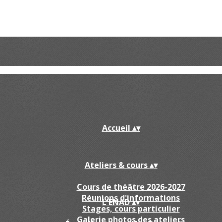
Accueil
▴
▾
Ateliers & cours
▴
▾
Cours de théâtre 2026-2027
Réunions d'informations
L'ENAD
▴
▾
Stages, cours particulier
Galerie photos des ateliers