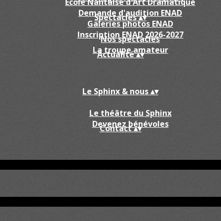
École Nantaise d'Art Dramatique
Demande d'audition ENAD
Spectacles
▴
▾
Galeries photos ENAD
Inscription ENAD 2026-2027
Nos spectacles
La troupe amateur
Actualité
▴
▾
Le Sphinx & nous
▴
▾
Le théâtre du Sphinx
Devenez bénévoles
Contact
▴
▾