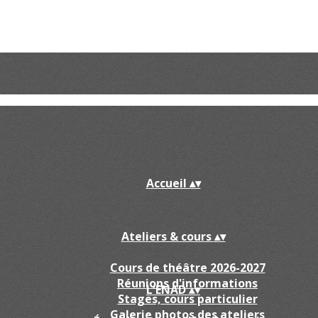
Accueil
▴
▾
Ateliers & cours
▴
▾
Cours de théâtre 2026-2027
Réunions d'informations
L'ENAD
▴
▾
Stages, cours particulier
Galerie photos des ateliers