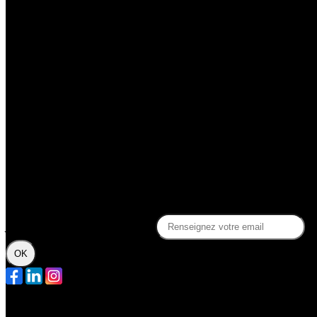
Découvrir le Sphinx
La billetterie du Sphinx
La compagnie Slash
Soutenez la Compagnie Slash !
Gérez votre profil adhérent
Des questions ?
Contact
FAQ
Politique de confidentialité
Je m'abonne à la newsletter
OK
Plan du site