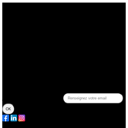
Le théâtre du Sphinx
Découvrir le Sphinx
La billetterie du Sphinx
La compagnie Slash
Soutenez la Compagnie Slash !
Gérez votre profil adhérent
Des questions ?
Contact
FAQ
Politique de confidentialité
Je m'abonne à la newsletter
OK