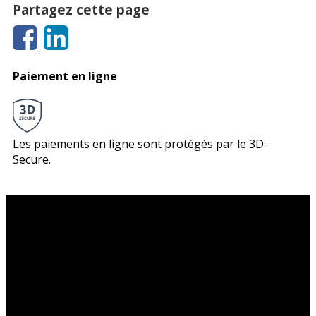
Partagez cette page
Paiement en ligne
Les paiements en ligne sont protégés par le 3D-
Secure.
Le théâtre du Sphinx
Découvrir le Sphinx
La billetterie du Sphinx
La compagnie Slash
Soutenez la Compagnie Slash !
Gérez votre profil adhérent