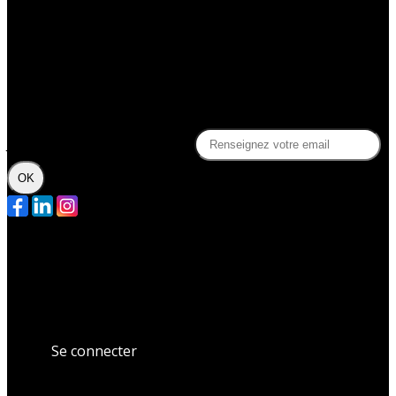
Des questions ?
Contact
FAQ
Politique de confidentialité
Je m'abonne à la newsletter
OK
Plan du site
Licences
Mentions légales
CGUV
Paramétrer vos cookies
Se connecter
Propulsé par AssoConnect, le logiciel des