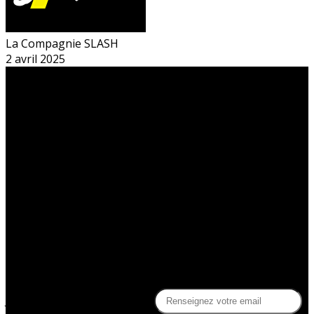
La Compagnie SLASH
2 avril 2025
Le théâtre du Sphinx
Découvrir le Sphinx
La billetterie du Sphinx
La compagnie Slash
Soutenez la Compagnie Slash !
Gérez votre profil adhérent
Des questions ?
Contact
FAQ
Politique de confidentialité
Je m'abonne à la newsletter